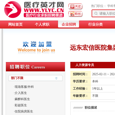
热门职位：
学科
网站首页
个人求职
企业招聘
行业分类
远东宏信医院集
人力资源专员
招聘时间：
2025-02-11 ~ 202
部门不限
学历要求：
本科
·
现场客服/外科
工作经验：
1年以上
·
介入医生
年龄要求：
不限
·
麻醉科医生
·
彩超医生
职位描述
·
住院病房医生