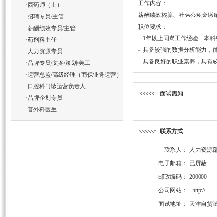
工作内容：
·
西药师（士）
薪酬绩效核算、社保公积金缴
·
招聘专员/主管
职位要求：
·
薪酬绩效专员/主管
- 1年以上同岗工作经验，本
·
药剂科主任
- 具备较强的数据分析能力，
·
人力资源专员
- 具备良好的职业素养，具有
·
品牌专员/文案/策划/美工
·
运营总监/高级经理（商保业务运营）
·
口腔科门诊运营负责人
面试需知
·
品牌企划专员
·
普外科医生
联系方式
联系人：
人力资源
电子邮箱：
已屏蔽
邮政编码：
200000
公司网站：
http://
面试地址：
天津自贸试