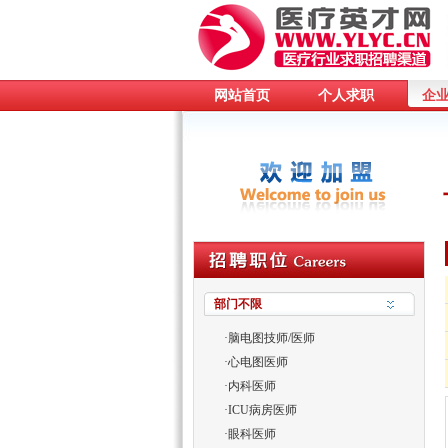
网站首页
个人求职
企
部门不限
·
脑电图技师/医师
·
心电图医师
·
内科医师
·
ICU病房医师
·
眼科医师