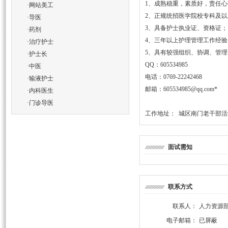
1、成熟稳重，素质好，责任心
·
网站美工
2、正规统招医学院校专科及
·
导医
3、具备护士执业证、资格证；
·
药剂
4、三年以上护理管理工作经
·
治疗护士
5、具有较强组织、协调、管
·
护士长
QQ：605534985
·
中医
电话：0769-22242468
·
输液护士
邮箱：605534985@qq.com*
·
内科医生
·
门诊导医
工作地址： 城区南门老干部
面试需知
联系方式
联系人：
人力资源
电子邮箱：
已屏蔽