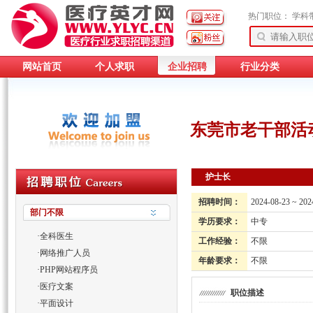
热门职位：
学科
网站首页
个人求职
企业招聘
行业分类
东莞市老干部活
护士长
招聘时间：
2024-08-23 ~ 202
部门不限
学历要求：
中专
·
全科医生
工作经验：
不限
·
网络推广人员
年龄要求：
不限
·
PHP网站程序员
·
医疗文案
职位描述
·
平面设计